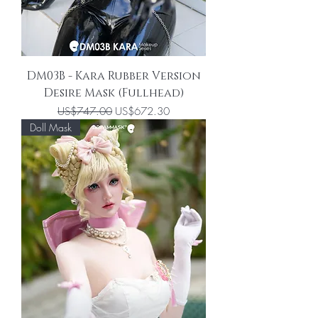
DM03B - Kara Rubber Version
Desire Mask (Fullhead)
一般價格
促銷價格
US$747.00
US$672.30
Doll Mask