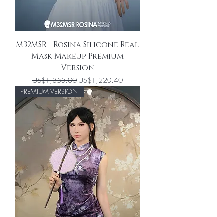
M32MSR - Rosina Silicone Real
Mask Makeup Premium
Version
一般價格
促銷價格
US$1,356.00
US$1,220.40
PREMIUM VERSION