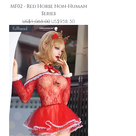
MF02 - Red Horse Non-Human
Series
一般價格
促銷價格
US$1,065.00
US$958.50
Fullhead