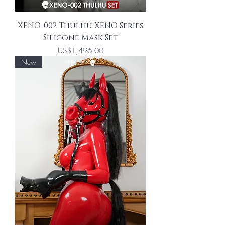
XENO-002 Thulhu XENO Series
Silicone Mask Set
價格
US$1,496.00
New