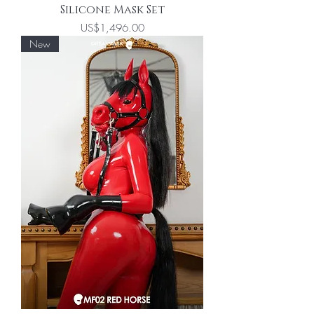
Silicone Mask Set
價格
US$1,496.00
New