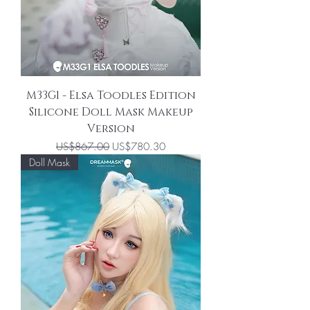
M33G1 - Elsa Toodles Edition
Silicone Doll Mask Makeup
Version
一般價格
促銷價格
US$867.00
US$780.30
Doll Mask