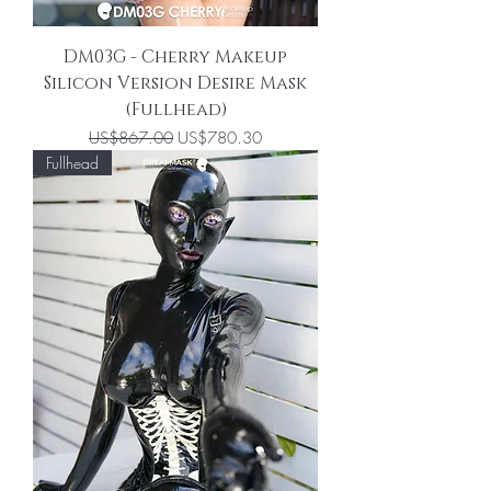
DM03G - Cherry Makeup
Silicon Version Desire Mask
(Fullhead)
一般價格
促銷價格
US$867.00
US$780.30
Fullhead