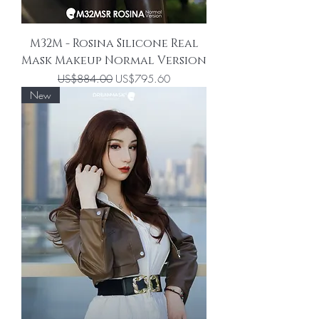
M32M - Rosina Silicone Real
Mask Makeup Normal Version
一般價格
促銷價格
US$884.00
US$795.60
New