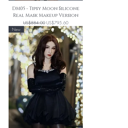
DM05 - Tipsy Moon Silicone
Real Mask Makeup Version
一般價格
促銷價格
US$884.00
US$795.60
New