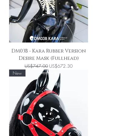
DM03B - Kara Rubber Version
Desire Mask (Fullhead)
一般價格
促銷價格
US$747.00
US$672.30
New