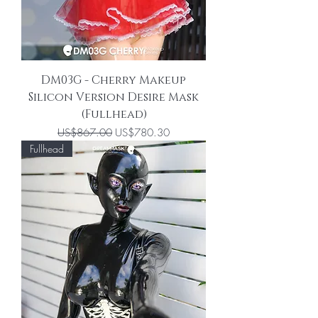
DM03G - Cherry Makeup
Silicon Version Desire Mask
(Fullhead)
一般價格
促銷價格
US$867.00
US$780.30
Fullhead