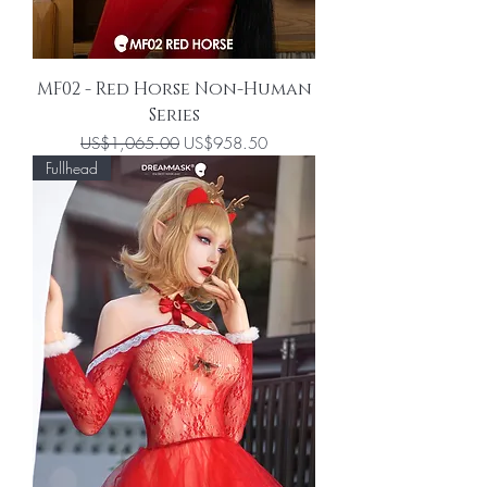
MF02 - Red Horse Non-Human
Series
一般價格
促銷價格
US$1,065.00
US$958.50
Fullhead