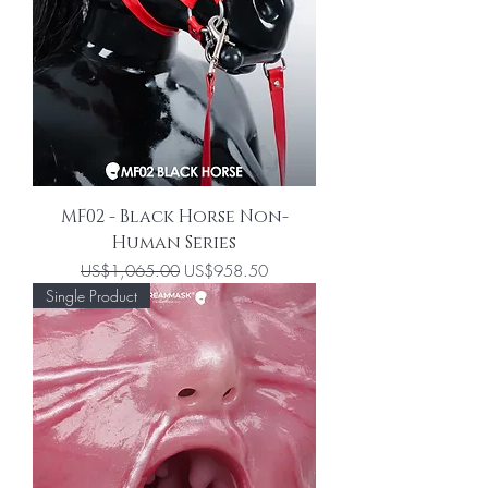
MF02 - Black Horse Non-
Human Series
一般價格
促銷價格
US$1,065.00
US$958.50
Single Product