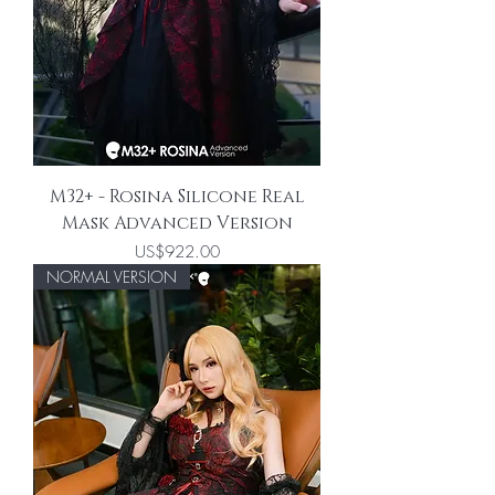
M32+ - Rosina Silicone Real
Mask Advanced Version
價格
US$922.00
NORMAL VERSION