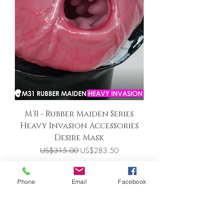
M31 - Rubber Maiden Series
Heavy Invasion Accessories
Desire Mask
一般價格
促銷價格
US$315.00
US$283.50
載入更多
Phone
Email
Facebook