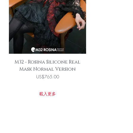
M32 - Rosina Silicone Real
Mask Normal Version
價格
US$765.00
載入更多