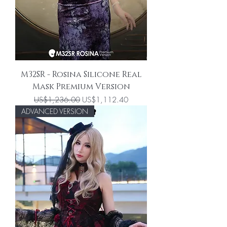
M32SR - Rosina Silicone Real
Mask Premium Version
一般價格
促銷價格
US$1,236.00
US$1,112.40
ADVANCED VERSION