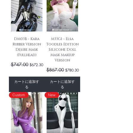
DM03B - Kara
M33G1 - Elsa
Rubber Version
Toodles Edition
Desire Mask
Silicone Doll
(Fullhead)
Mask Makeup
Version
通常価格
$747.00
セール価格
$672.30
通常価格
$867.00
セール価格
$780.30
カートに追加す
カートに追加す
る
る
Custom
New