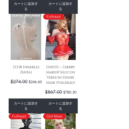
カートに追加す
カートに追加す
る
る
Fullhead
ZD38 Swanelle
DM03G - Cherry
Zentai
Makeup Silicon
Version Desire
通常価格
$274.00
セール価格
$246.60
Mask (Fullhead)
通常価格
$867.00
セール価格
$780.30
カートに追加す
カートに追加す
る
る
Fullhead
Doll Mask