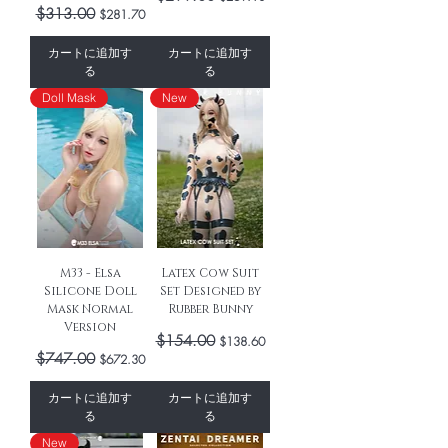
通常価格
$313.00
セール価格
$281.70
カートに追加す
カートに追加す
る
る
Doll Mask
New
M33 - Elsa
Latex Cow Suit
Silicone Doll
Set Designed by
Mask Normal
Rubber Bunny
Version
通常価格
$154.00
セール価格
$138.60
通常価格
$747.00
セール価格
$672.30
カートに追加す
カートに追加す
る
る
New