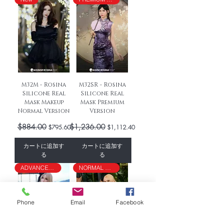
M32M - Rosina
M32SR - Rosina
Silicone Real
Silicone Real
Mask Makeup
Mask Premium
Normal Version
Version
通常価格
$884.00
セール価格
通常価格
$1,236.00
セール価格
$795.60
$1,112.40
カートに追加す
カートに追加す
る
る
ADVANCED VERSION
NORMAL VERSION
Phone
Email
Facebook