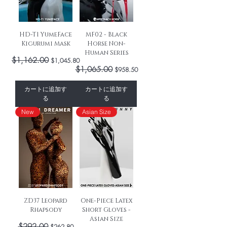
HD-T1 YumeFace
MF02 - Black
Kigurumi Mask
Horse Non-
Human Series
通常価格
$1,162.00
セール価格
$1,045.80
通常価格
$1,065.00
セール価格
$958.50
カートに追加す
カートに追加す
る
る
New
Asian Size
ZD37 Leopard
One-Piece Latex
Rhapsody
Short Gloves -
Asian Size
通常価格
$292.00
セール価格
$262.80