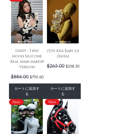
DM05 - Tipsy
ZD11 Kiss Baby 2.0
Moon Silicone
Zentai
Real Mask Makeup
通常価格
$265.00
セール価格
$238.50
Version
通常価格
$884.00
セール価格
$795.60
カートに追加す
カートに追加す
る
る
New
New