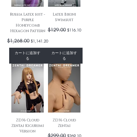
Russia Latex suit -
Latex Bikini
Purple
Swimsuit
Honeycomb
通常価格
$129.00
セール価格
$116.10
Hexagon Pattern
通常価格
$1,268.00
セール価格
$1,141.20
カートに追加す
カートに追加す
る
る
ZD36 Cloud
ZD36 Cloud
Zentai Kigurumi
Zentai
Version
通常価格
$299.00
セール価格
$269.10