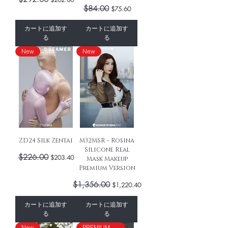
通常価格
$84.00
セール価格
$75.60
カートに追加す
カートに追加す
る
る
New
New
ZD24 Silk Zentai
M32MSR - Rosina
Silicone Real
通常価格
$226.00
セール価格
$203.40
Mask Makeup
Premium Version
通常価格
$1,356.00
セール価格
$1,220.40
カートに追加す
カートに追加す
る
る
New
PREMIUM VERSION