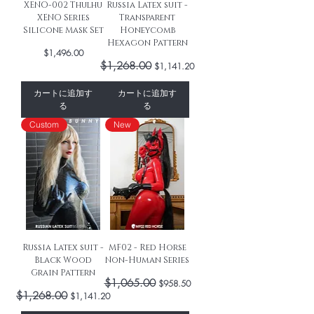
XENO-002 Thulhu
Russia Latex suit -
XENO Series
Transparent
Silicone Mask Set
Honeycomb
Hexagon Pattern
価格
$1,496.00
通常価格
$1,268.00
セール価格
$1,141.20
カートに追加す
カートに追加す
る
る
Custom
New
Russia Latex suit -
MF02 - Red Horse
Black Wood
Non-Human Series
Grain Pattern
通常価格
$1,065.00
セール価格
$958.50
通常価格
$1,268.00
セール価格
$1,141.20