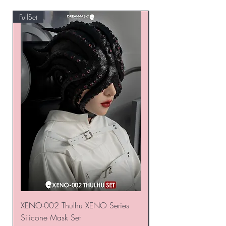
FullSet
Custom
XENO-002 Thulhu XENO Series
Russia Latex suit - Tr
Silicone Mask Set
Honeycomb Hexagon