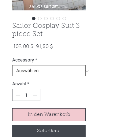
Sailor Cosplay Suit 3-
piece Set
Standardpreis
Sale-
 102,00 $ 
91,80 $
Preis
Accessory
*
Anzahl
*
In den Warenkorb
Sofortkauf